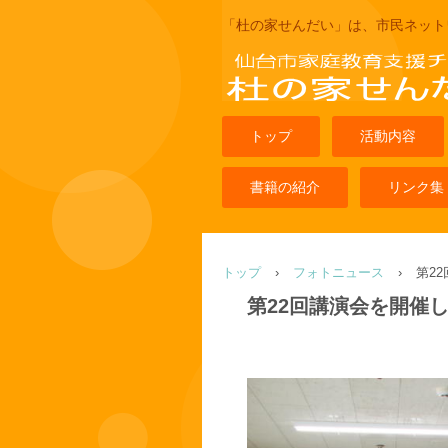
「杜の家せんだい」は、市民ネット
トップ
活動内容
書籍の紹介
リンク集
トップ
›
フォトニュース
›
第2
第22回講演会を開催