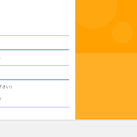
。
。
下さい）
）