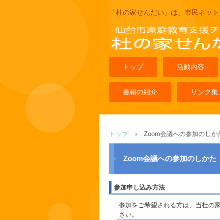
「杜の家せんだい」は、市民ネット
トップ
活動内容
書籍の紹介
リンク集
トップ
›
Zoom会議への参加のしか
Zoom会議への参加のしかた
参加申し込み方法
参加をご希望される方は、当杜の
さい。