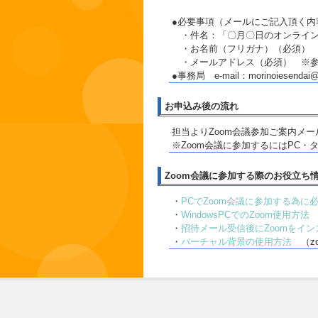
●必要事項（メールにご記入頂く内
・件名：「〇月〇日のオンライン
・お名前（フリガナ）（必須） 
・メールアドレス（必須） ※参
●事務局 e-mail：morinoiesendai@
お申込み後の流れ
担当よりZoom会議参加ご案内メ
※Zoom会議に参加するにはPC
Zoom会議に参加する際のお役立ち
・
PCでZoom会議に参加する為に
・
WindowsPCでのZoom使用方法
・
招待メール受信後にZoomをイ
・
バーチャル背景の使用方法
（z