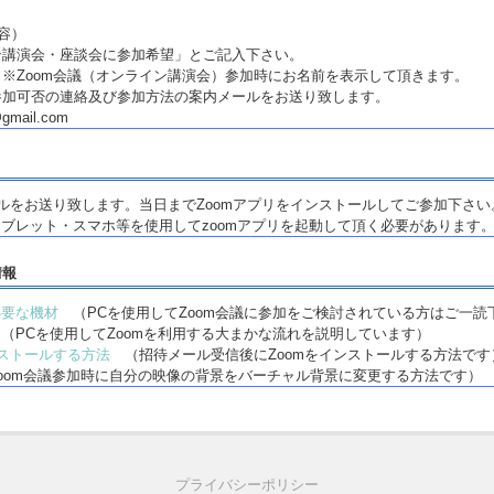
容）
講演会・座談会に参加希望」とご記入下さい。
※Zoom会議（オンライン講演会）参加時にお名前を表示して頂きます。
加可否の連絡及び参加方法の案内メールをお送り致します。
gmail.com
ールをお送り致します。当日までZoomアプリをインストールしてご参加下さい
・タブレット・スマホ等を使用してzoomアプリを起動して頂く必要があります
情報
必要な機材
（PCを使用してZoom会議に参加をご検討されている方はご一読
（PCを使用してZoomを利用する大まかな流れを説明しています）
ンストールする方法
（招待メール受信後にZoomをインストールする方法です
oom会議参加時に自分の映像の背景をバーチャル背景に変更する方法です）
プライバシーポリシー